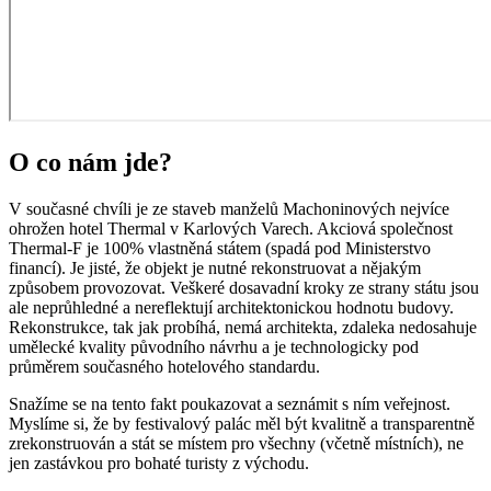
O co nám jde?
V současné chvíli je ze staveb manželů Machoninových nejvíce
ohrožen hotel Thermal v Karlových Varech. Akciová společnost
Thermal-F je 100% vlastněná státem (spadá pod Ministerstvo
financí). Je jisté, že objekt je nutné rekonstruovat a nějakým
způsobem provozovat. Veškeré dosavadní kroky ze strany státu jsou
ale neprůhledné a nereflektují architektonickou hodnotu budovy.
Rekonstrukce, tak jak probíhá, nemá architekta, zdaleka nedosahuje
umělecké kvality původního návrhu a je technologicky pod
průměrem současného hotelového standardu.
Snažíme se na tento fakt poukazovat a seznámit s ním veřejnost.
Myslíme si, že by festivalový palác měl být kvalitně a transparentně
zrekonstruován a stát se místem pro všechny (včetně místních), ne
jen zastávkou pro bohaté turisty z východu.