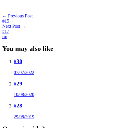
Post
←
Previous Post
#15
navigation
Next Post
→
#17
rm
You may also like
#30
07/07/2022
#29
10/08/2020
#28
29/08/2019