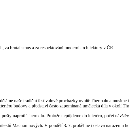
, za brutalismus a za respektování moderní architektury v ČR.
děláme naše tradiční festivalové procházky uvnitř Thermalu a musíme 
xteriéru budovy a představí často zapomínaná umělecká díla v okolí Th
u pošty naproti Thermalu. Protože nepůjdeme do interéru, počet návšt
chitektů Machoninových. V pondělí 3. 7. proběhne i oslava narozenin 