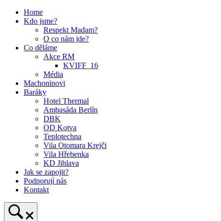
Skip
Home
to
Kdo jsme?
content
Respekt Madam?
O co nám jde?
Co děláme
Akce RM
KVIFF_16
Média
Machoninovi
Baráky
Hotel Thermal
Ambasáda Berlín
DBK
OD Kotva
Teplotechna
Vila Otomara Krejči
Vila Hřebenka
KD Jihlava
Jak se zapojit?
Podporují nás
Kontakt